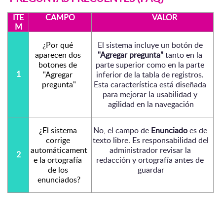
ITE
CAMPO
VALOR
M
¿Por qué 
El sistema incluye un botón de 
aparecen dos 
"Agregar pregunta"
 tanto en la 
botones de 
parte superior como en la parte 
1
"Agregar 
inferior de la tabla de registros. 
pregunta"
Esta característica está diseñada 
para mejorar la usabilidad y 
agilidad en la navegación
¿El sistema 
No, el campo de 
Enunciado
 es de 
corrige 
texto libre. Es responsabilidad del 
automáticament
administrador revisar la 
2
e la ortografía 
redacción y ortografía antes de 
de los 
guardar
enunciados?