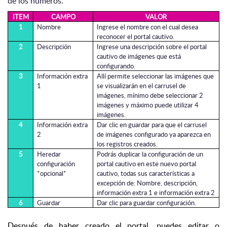
de los números.
ITEM
CAMPO
VALOR
1
Nombre
Ingrese el nombre con el cual desea
reconocer el portal cautivo.
2
Descripción
Ingrese una descripción sobre el portal
cautivo de imágenes que está
configurando.
3
Información extra
Allí permite seleccionar las imágenes que
1
se visualizarán en el carrusel de
imágenes, mínimo debe seleccionar 2
imágenes y máximo puede utilizar 4
imágenes.
4
Información extra
Dar clic en guardar para que el carrusel
2
de imágenes configurado ya aparezca en
los registros creados.
5
Heredar
Podrás duplicar la configuración de un
configuración
portal cautivo en este nuevo portal
*opcional*
cautivo, todas sus características a
excepción de: Nombre, descripción,
información extra 1 e información extra 2
6
Guardar
Dar clic para guardar configuración.
Después de haber creado el portal, puedes editar o