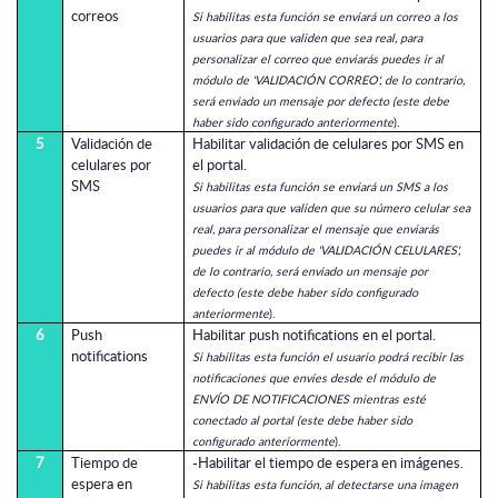
correos
Si habilitas esta función se enviará un correo a los
usuarios para que validen que sea real, para
personalizar el correo que enviarás puedes ir al
módulo de 'VALIDACIÓN CORREO', de lo contrario,
será enviado un mensaje por defecto (este debe
haber sido configurado anteriormente
).
5
Validación de
Habilitar validación de celulares por SMS en
celulares por
el portal.
SMS
Si habilitas esta función se enviará un SMS a los
usuarios para que validen que su número celular sea
real, para personalizar el mensaje que enviarás
puedes ir al módulo de 'VALIDACIÓN CELULARES',
de lo contrario, será enviado un mensaje por
defecto (este debe haber sido configurado
anteriormente
).
6
Push
Habilitar push notifications en el portal.
notifications
Si habilitas esta función el usuario podrá recibir las
notificaciones que envíes desde el módulo de
ENVÍO DE NOTIFICACIONES mientras esté
conectado al portal (este debe haber sido
configurado anteriormente
).
7
Tiempo de
-Habilitar el tiempo de espera en imágenes.
espera en
Si habilitas esta función, al detectarse una imagen