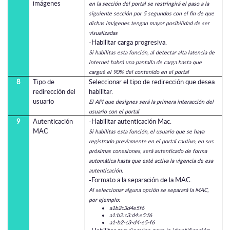
imágenes
en la sección del portal se restringirá el paso a la
siguiente sección por 5 segundos con el fin de que
dichas imágenes tengan mayor posibilidad de ser
visualizadas
-Habilitar carga progresiva.
Si habilitas esta función, al detectar alta latencia de
internet habrá una pantalla de carga hasta que
cargué el 90% del contenido en el portal
8
Tipo de
Seleccionar el tipo de redirección que desea
redirección del
habilitar.
usuario
El API que designes será la primera interacción del
usuario con el portal
9
Autenticación
-Habilitar autenticación Mac.
MAC
Si habilitas esta función, el usuario que se haya
registrado previamente en el portal cautivo, en sus
próximas conexiones, será autenticado de forma
automática hasta que esté activa la vigencia de esa
autenticación.
-Formato a la separación de la MAC.
Al seleccionar alguna opción se separará la MAC,
por ejemplo:
a1b2c3d4e5f6
a1:b2:c3:d4:e5:f6
a1-b2-c3-d4-e5-f6