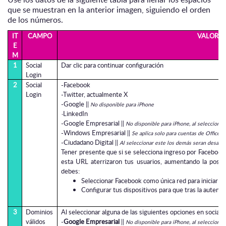
que se muestran en la anterior imagen, siguiendo el orden
de los números.
IT
CAMPO
VALOR
E
M
1
Social
Dar clic para continuar configuración
Login
2
Social
-Facebook
Login
-Twitter, actualmente X
-Google ||
No disponible para iPhone
LinkedIn
-
-Google Empresarial ||
No disponible para iPhone, al selecciona
-Windows Empresarial ||
Se aplica solo para cuentas de Office3
-Ciudadano Digital ||
Al seleccionar este los demás seran desacti
Tener presente que si se selecciona ingreso por Facebook y
esta URL aterrizaron tus usuarios, aumentando la posibil
debes:
Seleccionar Facebook como única red para iniciar por
Configurar tus dispositivos para que tras la autenti
3
Dominios
Al seleccionar alguna de las siguientes opciones en social l
válidos
-
Google Empresarial
||
No disponible para iPhone, al selecciona