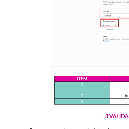
ITEM
1
2
Au
3
3.VALIDA