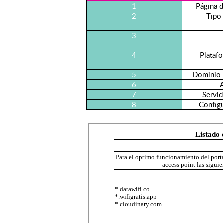
1
Página d
2
Tipo 
3
4
Plataf
5
Dominio 
6
A
7
Servi
8
Config