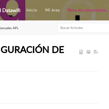
l Datawifi
Inicio
Mi área
Base de conocimient
anuales APs
IGURACIÓN DE